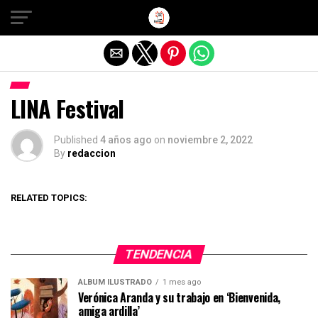
Salir de la versión móvil
LINA Festival
Published
4 años ago
on
noviembre 2, 2022
By
redaccion
RELATED TOPICS:
TENDENCIA
ÁLBUM ILUSTRADO
1 mes ago
Verónica Aranda y su trabajo en ‘Bienvenida,
amiga ardilla’