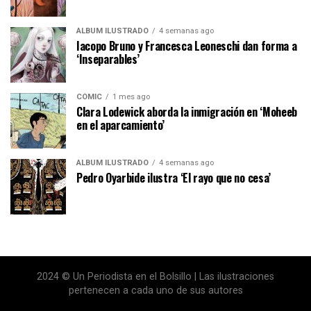
ÁLBUM ILUSTRADO
4 semanas ago
Iacopo Bruno y Francesca Leoneschi dan forma a
‘Inseparables’
CÓMIC
1 mes ago
Clara Lodewick aborda la inmigración en ‘Moheeb
en el aparcamiento’
ÁLBUM ILUSTRADO
4 semanas ago
Pedro Oyarbide ilustra ‘El rayo que no cesa’
2024 © Un Periodista en el Bolsillo | Las ilustraciones
pertenecen a cada uno de sus autores