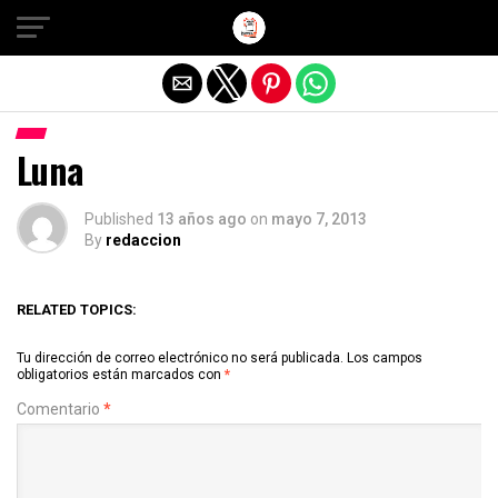
Salir de la versión móvil
Luna
Published
13 años ago
on
mayo 7, 2013
By
redaccion
RELATED TOPICS:
Tu dirección de correo electrónico no será publicada.
Los campos
obligatorios están marcados con
*
Comentario
*