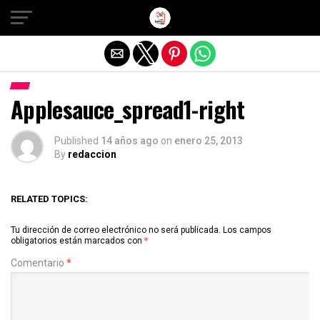
Salir de la versión móvil
Applesauce_spread1-right
Published
14 años ago
on
enero 25, 2013
By
redaccion
RELATED TOPICS:
Tu dirección de correo electrónico no será publicada.
Los campos
obligatorios están marcados con
*
Comentario
*