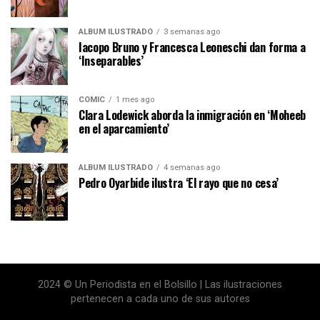
ÁLBUM ILUSTRADO
3 semanas ago
Iacopo Bruno y Francesca Leoneschi dan forma a
‘Inseparables’
CÓMIC
1 mes ago
Clara Lodewick aborda la inmigración en ‘Moheeb
en el aparcamiento’
ÁLBUM ILUSTRADO
4 semanas ago
Pedro Oyarbide ilustra ‘El rayo que no cesa’
2024 © Un Periodista en el Bolsillo | Las ilustraciones
pertenecen a cada uno de sus autores