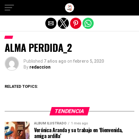
Salir de la versión móvil
ALMA PERDIDA_2
Published
7 años ago
on
febrero 5, 2020
By
redaccion
RELATED TOPICS:
TENDENCIA
ÁLBUM ILUSTRADO
1 mes ago
Verónica Aranda y su trabajo en ‘Bienvenida,
amiga ardilla’