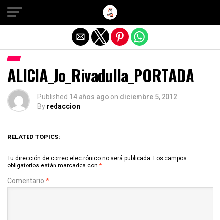
Salir de la versión móvil
ALICIA_Jo_Rivadulla_PORTADA
Published
14 años ago
on
diciembre 5, 2012
By
redaccion
RELATED TOPICS:
Tu dirección de correo electrónico no será publicada.
Los campos
obligatorios están marcados con
*
Comentario
*