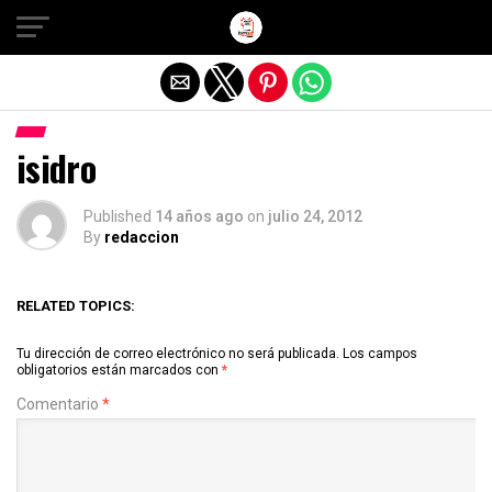
Salir de la versión móvil
isidro
Published
14 años ago
on
julio 24, 2012
By
redaccion
RELATED TOPICS:
Tu dirección de correo electrónico no será publicada.
Los campos
obligatorios están marcados con
*
Comentario
*