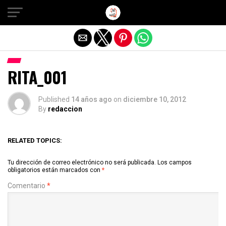
Salir de la versión móvil
RITA_001
Published
14 años ago
on
diciembre 10, 2012
By
redaccion
RELATED TOPICS:
Tu dirección de correo electrónico no será publicada.
Los campos
obligatorios están marcados con
*
Comentario
*