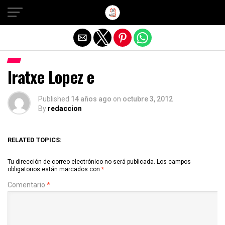
Salir de la versión móvil
Iratxe Lopez e
Published
14 años ago
on
octubre 3, 2012
By
redaccion
RELATED TOPICS:
Tu dirección de correo electrónico no será publicada.
Los campos
obligatorios están marcados con
*
Comentario
*