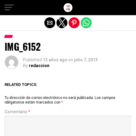
Salir de la versión móvil
IMG_6152
Published
13 años ago
on
julio 7, 2013
By
redaccion
RELATED TOPICS:
Tu dirección de correo electrónico no será publicada.
Los campos
obligatorios están marcados con
*
Comentario
*