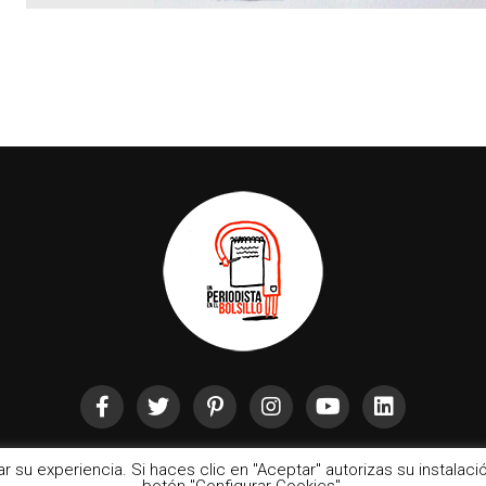
rar su experiencia. Si haces clic en "Aceptar" autorizas su instala