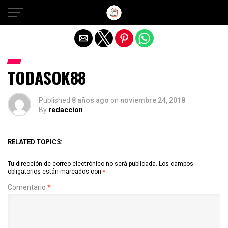
Salir de la versión móvil
TODASOK88
Published
8 años ago
on
noviembre 24, 2018
By
redaccion
RELATED TOPICS:
Tu dirección de correo electrónico no será publicada.
Los campos
obligatorios están marcados con
*
Comentario
*