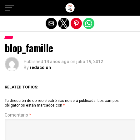
Salir de la versión móvil
blop_famille
Published
14 años ago
on
julio 19, 2012
By
redaccion
RELATED TOPICS:
Tu dirección de correo electrónico no será publicada.
Los campos
obligatorios están marcados con
*
Comentario
*