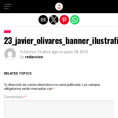
Salir de la versión móvil
23_javier_olivares_banner_ilustraf
Published
13 años ago
on
junio 18, 2013
By
redaccion
RELATED TOPICS:
Tu dirección de correo electrónico no será publicada.
Los campos
obligatorios están marcados con
*
Comentario
*