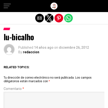
Salir de la versión móvil
lu-bicalho
Published
14 años ago
on
diciembre 26, 2012
By
redaccion
RELATED TOPICS:
Tu dirección de correo electrónico no será publicada.
Los campos
obligatorios están marcados con
*
Comentario
*