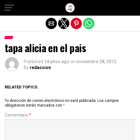
Salir de la versión móvil
tapa alicia en el pais
Published
14 años ago
on
noviembre 28, 2012
By
redaccion
RELATED TOPICS:
Tu dirección de correo electrónico no será publicada.
Los campos
obligatorios están marcados con
*
Comentario
*