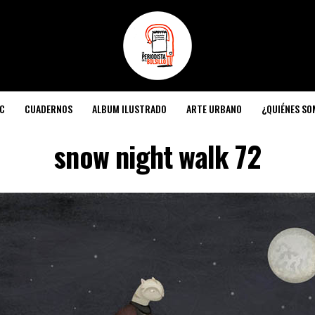
C
CUADERNOS
ALBUM ILUSTRADO
ARTE URBANO
¿QUIÉNES S
snow night walk 72