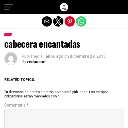
Salir de la versión móvil
cabecera encantadas
Published
11 años ago
on
diciembre 28, 2015
By
redaccion
RELATED TOPICS:
Tu dirección de correo electrónico no será publicada.
Los campos
obligatorios están marcados con
*
Comentario
*