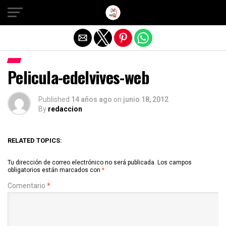
Salir de la versión móvil
Pelicula-edelvives-web
Published
14 años ago
on
junio 18, 2012
By
redaccion
RELATED TOPICS:
Tu dirección de correo electrónico no será publicada.
Los campos
obligatorios están marcados con
*
Comentario
*