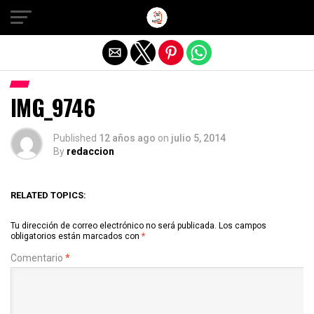
Salir de la versión móvil
IMG_9746
Published
12 años ago
on
julio 5, 2014
By
redaccion
RELATED TOPICS:
Tu dirección de correo electrónico no será publicada.
Los campos
obligatorios están marcados con
*
Comentario
*