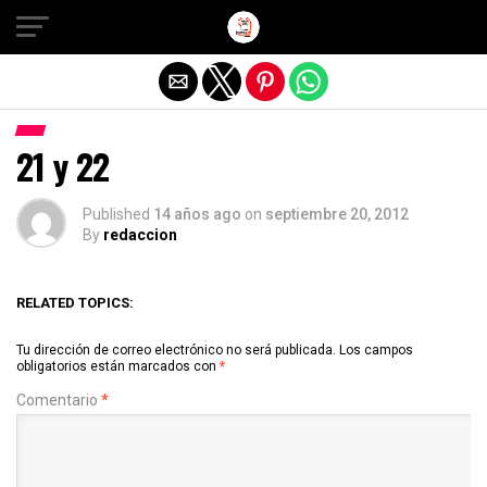
Salir de la versión móvil
21 y 22
Published
14 años ago
on
septiembre 20, 2012
By
redaccion
RELATED TOPICS:
Tu dirección de correo electrónico no será publicada.
Los campos
obligatorios están marcados con
*
Comentario
*