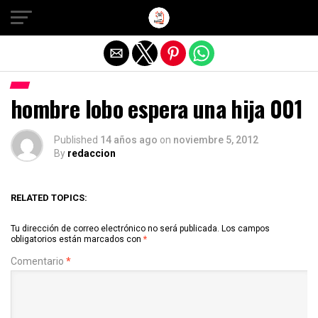
Salir de la versión móvil
hombre lobo espera una hija 001
Published
14 años ago
on
noviembre 5, 2012
By
redaccion
RELATED TOPICS:
Tu dirección de correo electrónico no será publicada.
Los campos
obligatorios están marcados con
*
Comentario
*