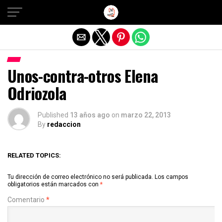
Salir de la versión móvil
Unos-contra-otros Elena
Odriozola
Published
13 años ago
on
marzo 22, 2013
By
redaccion
RELATED TOPICS:
Tu dirección de correo electrónico no será publicada.
Los campos
obligatorios están marcados con
*
Comentario
*