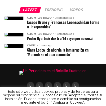
LATEST
TRENDING
VIDEOS
ÁLBUM ILUSTRADO
3 semanas ago
Iacopo Bruno y Francesca Leoneschi dan forma
a ‘Inseparables’
ÁLBUM ILUSTRADO
4 semanas ago
Pedro Oyarbide ilustra ‘El rayo que no cesa’
CÓMIC
1 mes ago
Clara Lodewick aborda la inmigración en
‘Moheeb en el aparcamiento’
Este sitio web utiliza cookies propias y de terceros para
mejorar su experiencia. Si haces clic en "Aceptar" autorizas su
instalación. Puedes rechazarlas o cambiar su configuración
mediante el botón "Configurar Cookies".