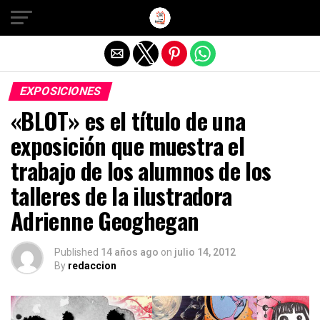
Salir de la versión móvil
EXPOSICIONES
«BLOT» es el título de una
exposición que muestra el
trabajo de los alumnos de los
talleres de la ilustradora
Adrienne Geoghegan
Published
14 años ago
on
julio 14, 2012
By
redaccion