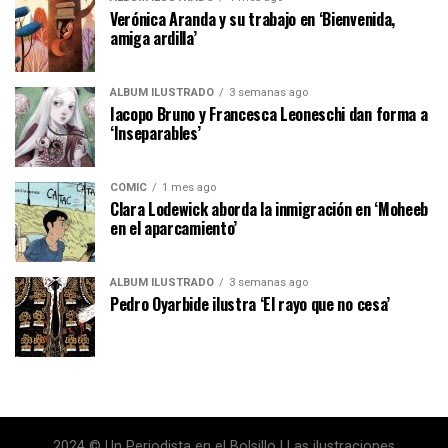
Verónica Aranda y su trabajo en ‘Bienvenida,
amiga ardilla’
ÁLBUM ILUSTRADO
3 semanas ago
Iacopo Bruno y Francesca Leoneschi dan forma a
‘Inseparables’
CÓMIC
1 mes ago
Clara Lodewick aborda la inmigración en ‘Moheeb
en el aparcamiento’
ÁLBUM ILUSTRADO
3 semanas ago
Pedro Oyarbide ilustra ‘El rayo que no cesa’
2024 © Un Periodista en el Bolsillo | Las ilustraciones