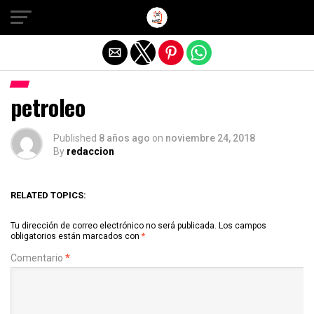
Salir de la versión móvil
petroleo
Published
8 años ago
on
noviembre 24, 2018
By
redaccion
RELATED TOPICS:
Tu dirección de correo electrónico no será publicada.
Los campos
obligatorios están marcados con
*
Comentario
*