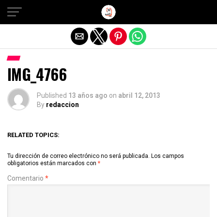
Salir de la versión móvil
IMG_4766
Published
13 años ago
on
abril 12, 2013
By
redaccion
RELATED TOPICS:
Tu dirección de correo electrónico no será publicada.
Los campos
obligatorios están marcados con
*
Comentario
*