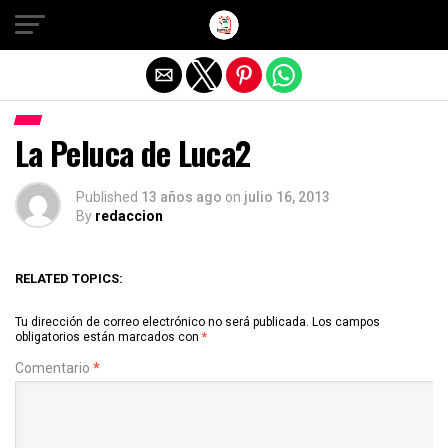
Salir de la versión móvil
La Peluca de Luca2
Published
13 años ago
on
julio 16, 2013
By
redaccion
RELATED TOPICS:
Tu dirección de correo electrónico no será publicada.
Los campos
obligatorios están marcados con
*
Comentario
*