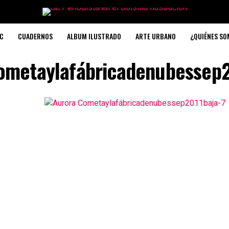
C
CUADERNOS
ALBUM ILUSTRADO
ARTE URBANO
¿QUIÉNES S
ometaylafábricadenubessep2