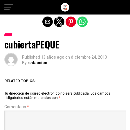
Salir de la versión móvil
cubiertaPEQUE
Published
13 años ago
on
diciembre 24, 2013
By
redaccion
RELATED TOPICS:
Tu dirección de correo electrónico no será publicada.
Los campos
obligatorios están marcados con
*
Comentario
*