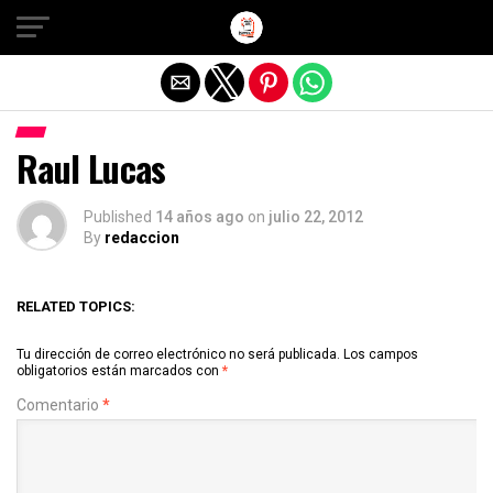
Salir de la versión móvil
Raul Lucas
Published
14 años ago
on
julio 22, 2012
By
redaccion
RELATED TOPICS:
Tu dirección de correo electrónico no será publicada.
Los campos
obligatorios están marcados con
*
Comentario
*