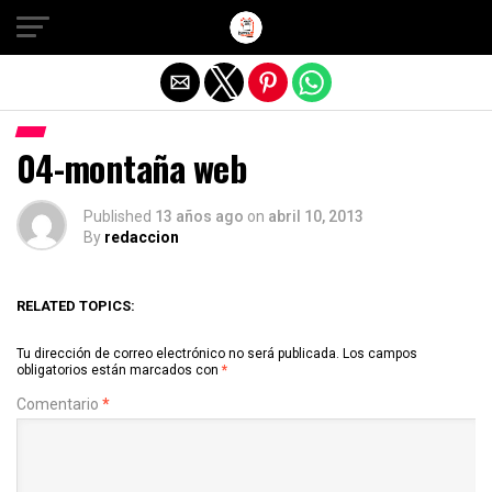
Salir de la versión móvil
04-montaña web
Published
13 años ago
on
abril 10, 2013
By
redaccion
RELATED TOPICS:
Tu dirección de correo electrónico no será publicada.
Los campos
obligatorios están marcados con
*
Comentario
*