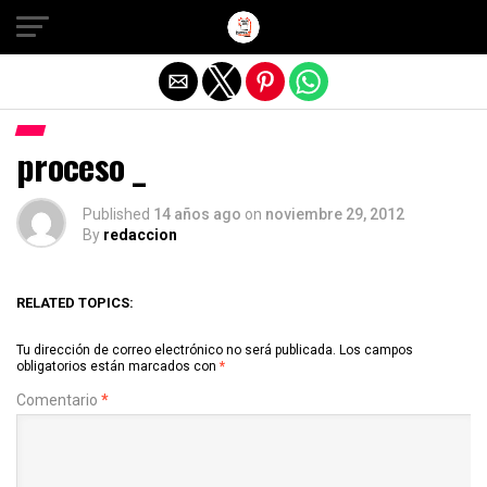
Salir de la versión móvil
proceso _
Published
14 años ago
on
noviembre 29, 2012
By
redaccion
RELATED TOPICS:
Tu dirección de correo electrónico no será publicada.
Los campos
obligatorios están marcados con
*
Comentario
*