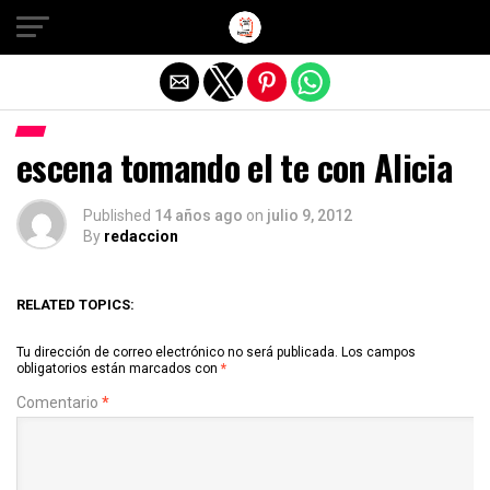
Salir de la versión móvil
escena tomando el te con Alicia
Published
14 años ago
on
julio 9, 2012
By
redaccion
RELATED TOPICS:
Tu dirección de correo electrónico no será publicada.
Los campos
obligatorios están marcados con
*
Comentario
*