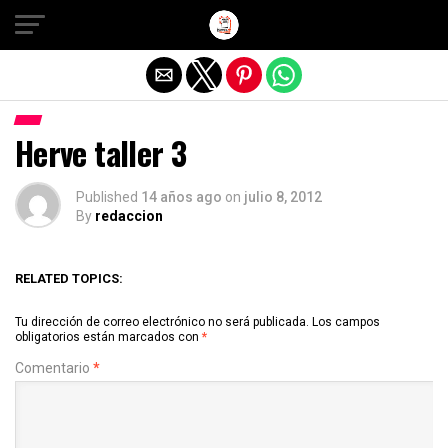
Salir de la versión móvil
Herve taller 3
Published
14 años ago
on
julio 8, 2012
By
redaccion
RELATED TOPICS:
Tu dirección de correo electrónico no será publicada.
Los campos
obligatorios están marcados con
*
Comentario
*