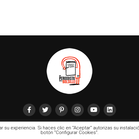
rar su experiencia. Si haces clic en "Aceptar" autorizas su instala
botón "Configurar Cookies".