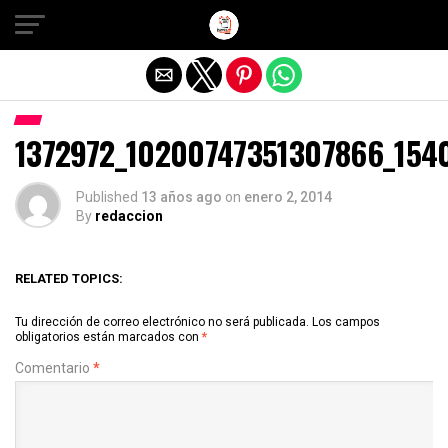
Salir de la versión móvil
1372972_10200747351307866_15
Published
13 años ago
on
enero 2, 2014
By
redaccion
RELATED TOPICS:
Tu dirección de correo electrónico no será publicada.
Los campos
obligatorios están marcados con
*
Comentario
*