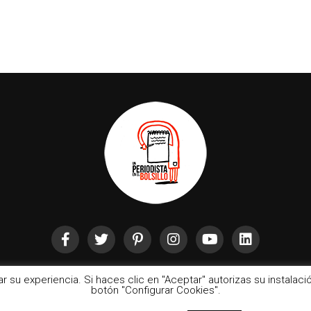
rar su experiencia. Si haces clic en "Aceptar" autorizas su instala
botón "Configurar Cookies".