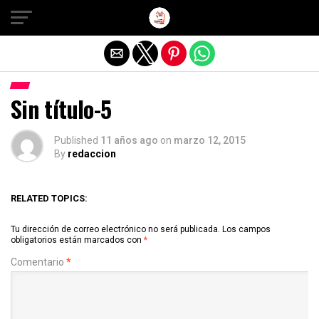
Salir de la versión móvil
Sin título-5
Published
11 años ago
on
marzo 12, 2015
By
redaccion
RELATED TOPICS:
Tu dirección de correo electrónico no será publicada.
Los campos
obligatorios están marcados con
*
Comentario
*