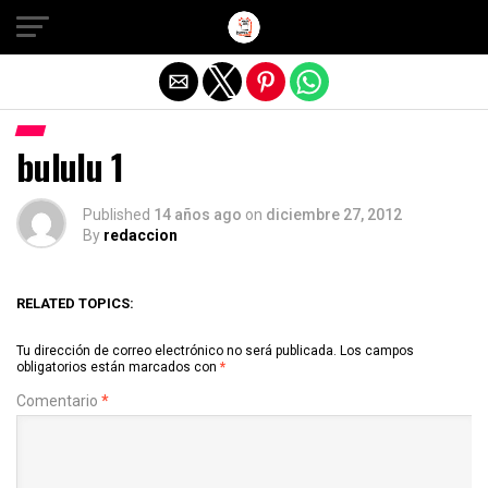
Salir de la versión móvil
bululu 1
Published
14 años ago
on
diciembre 27, 2012
By
redaccion
RELATED TOPICS:
Tu dirección de correo electrónico no será publicada.
Los campos
obligatorios están marcados con
*
Comentario
*