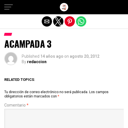
Salir de la versión móvil
ACAMPADA 3
Published
14 años ago
on
agosto 20, 2012
By
redaccion
RELATED TOPICS:
Tu dirección de correo electrónico no será publicada.
Los campos
obligatorios están marcados con
*
Comentario
*