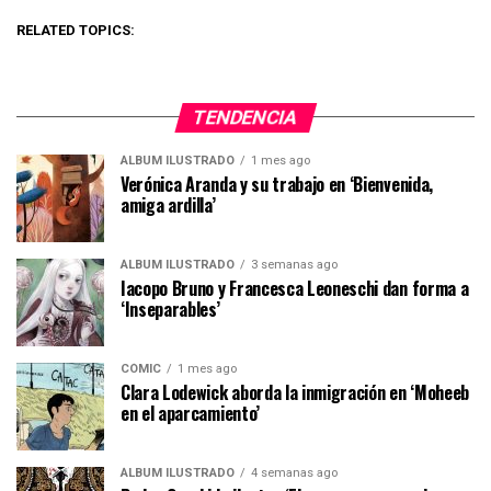
RELATED TOPICS:
TENDENCIA
ÁLBUM ILUSTRADO
1 mes ago
Verónica Aranda y su trabajo en ‘Bienvenida,
amiga ardilla’
ÁLBUM ILUSTRADO
3 semanas ago
Iacopo Bruno y Francesca Leoneschi dan forma a
‘Inseparables’
CÓMIC
1 mes ago
Clara Lodewick aborda la inmigración en ‘Moheeb
en el aparcamiento’
ÁLBUM ILUSTRADO
4 semanas ago