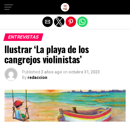
Salir de la versión móvil
ENTREVISTAS
Ilustrar ‘La playa de los
cangrejos violinistas’
Published
3 años ago
on
octubre 31, 2023
By
redaccion