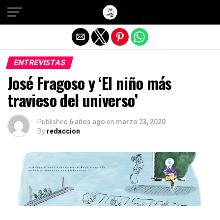
Salir de la versión móvil
ENTREVISTAS
José Fragoso y ‘El niño más
travieso del universo’
Published
6 años ago
on
marzo 23, 2020
By
redaccion