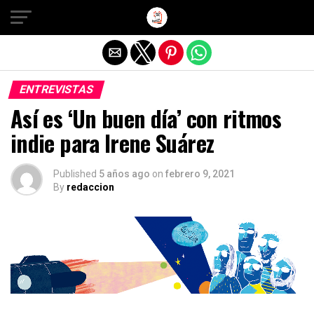
Salir de la versión móvil
ENTREVISTAS
Así es ‘Un buen día’ con ritmos
indie para Irene Suárez
Published
5 años ago
on
febrero 9, 2021
By
redaccion