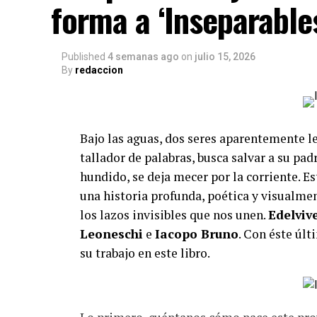
forma a ‘Inseparable
Published
4 semanas ago
on
julio 15, 2026
By
redaccion
Bajo las aguas, dos seres aparentemente l
tallador de palabras, busca salvar a su pad
hundido, se deja mecer por la corriente. E
una historia profunda, poética y visualme
los lazos invisibles que nos unen.
Edelviv
Leoneschi
e
Iacopo Bruno
. Con éste úl
su trabajo en este libro.