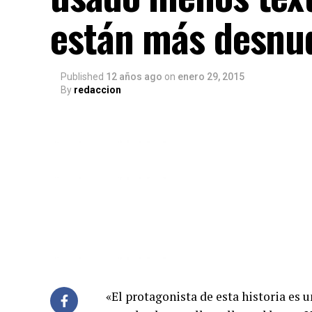
están más desnu
Published
12 años ago
on
enero 29, 2015
By
redaccion
«El protagonista de esta historia es un