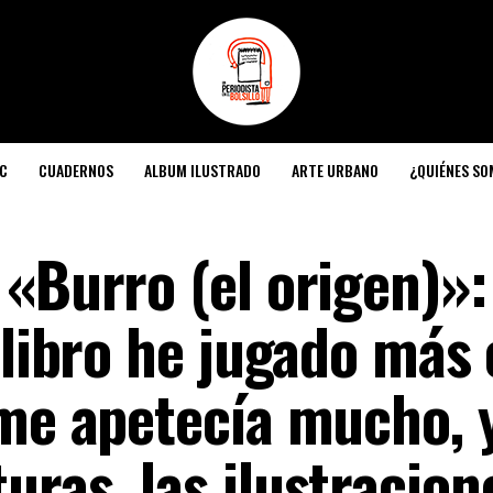
C
CUADERNOS
ALBUM ILUSTRADO
ARTE URBANO
¿QUIÉNES S
«Burro (el origen)»:
 libro he jugado más
 me apetecía mucho, 
ras, las ilustracion