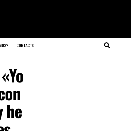
OMOS?
CONTACTO
 «Yo
 con
y he
es