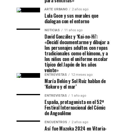
para sentirlas»
ARTE URBANO
2 años ago
Lula Goce y sus murales que
dialogan con el entorno
NOTICIAS
11 años ago
David González y ‘Kai-no-Hi’:
«Decidí documentarme y dibujar a
los personajes adultos con ropas
tradicionales como el kimono, y a
los niños con el uniforme escolar
típico del Japón de los años
veinte»
ENTREVISTAS
12 meses ago
María Belón y Sol Ruiz hablan de
‘Kokoro y el mar’
ENTREVISTAS
1 año ago
España, protagonista en el 52º
Festival Internacional del Cómic
de Angoulême
ENCUENTROS
2 años ago
Así fue Mazoka 2024 en Vitoria-