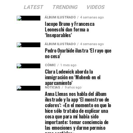
LATEST
TRENDING
VIDEOS
ÁLBUM ILUSTRADO
4 semanas ago
Iacopo Bruno y Francesca
Leoneschi dan forma a
‘Inseparables’
ÁLBUM ILUSTRADO
4 semanas ago
Pedro Oyarbide ilustra ‘El rayo que
no cesa’
CÓMIC
1 mes ago
Clara Lodewick aborda la
inmigración en ‘Moheeb en el
aparcamiento’
NOTICIAS
9 años ago
Anna Llenas nos habla del álbum
ilustrado y la app ‘El monstruo de
colores’: «En el momento en que lo
hice sólo trataba de explicar una
cosa que para mí había sido
importante: tomar conciencia de
las emociones y darme permiso