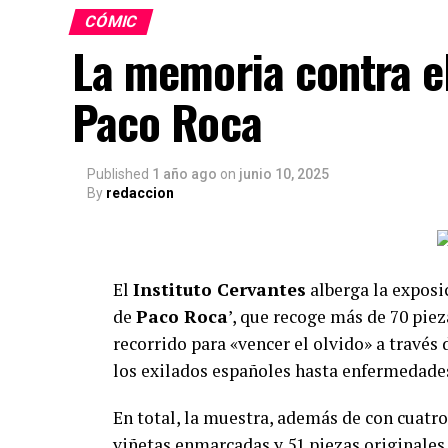
Una campaña online que celebra el pod
CÓMIC
La memoria contra el
Sketching Antimicrobial Resistance
arr
lanzamiento en el marco del Día Europeo p
Paco Roca
JAMRAI 2
, de manera conjunta con todos 
al día en sus redes sociales. Cada obra se
aspectos que tejen el problema de la resi
Published
1 año ago
on
junio 10, 2025
By
redaccion
perspectiva del artista.
Esta estrategia convierte el proyecto en u
público descubrir diariamente nuevas pieza
El
Instituto Cervantes
alberga la exposi
ampliar la conversación digital en torno a
de
Paco Roca
’, que recoge más de 70 piez
los propios artistas -todos ellos con una p
recorrido para «vencer el olvido» a través
alcance y la diversidad de las audiencias.
los exilados españoles hasta enfermedade
En total, la muestra, además de con cuatro
viñetas enmarcadas y 51 piezas originales 