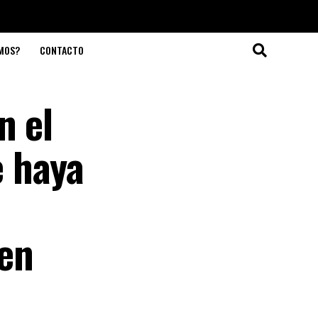
OMOS?
CONTACTO
n el
e haya
ien