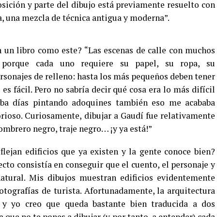
osición y parte del dibujo está previamente resuelto con
ea, una mezcla de técnica antigua y moderna”.
en un libro como este? “Las escenas de calle con muchos
s porque cada uno requiere su papel, su ropa, su
sonajes de relleno: hasta los más pequeños deben tener
 es fácil. Pero no sabría decir qué cosa era lo más difícil
aba días pintando adoquines también eso me acababa
rioso. Curiosamente, dibujar a Gaudí fue relativamente
sombrero negro, traje negro… ¡y ya está!”
eflejan edificios que ya existen y la gente conoce bien?
cto consistía en conseguir que el cuento, el personaje y
atural. Mis dibujos muestran edificios evidentemente
otografías de turista. Afortunadamente, la arquitectura
 y yo creo que queda bastante bien traducida a dos
que no te pones a dibujar (y por tanto, a entender) cada