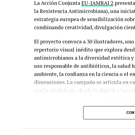
La Acción Conjunta
EU-JAMRAI 2
present
la Resistencia Antimicrobiana), una iniciat
estrategia europea de sensibilización sobr
combinando creatividad, divulgación cientí
El proyecto convoca a 30 ilustradores, uno
repertorio visual inédito que explora desde
antimicrobianos a la diversidad estética 
uso responsable de antibióticos, la salud 
ambiente, la confianza en la ciencia o el 
dimensiones. La campaña se articula en va
con la ciudadanía, desde lo digital a las cal
Artwork by Més
CON
campaign Sket
Resistance l