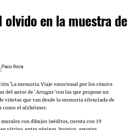
er de la ilustración
 olvido en la muestra de
anca como una campaña digital. Desde su
ara el Uso Prudente de los Antibióticos,
EU-
los ilustradores, están desvelando una ilustración
 acompaña de una breve explicación sobre diferentes
stencia antimicrobiana y cómo se aborda desde la
na galería virtual en evolución, que permite al
s, seguir el proceso creativo de los ilustradores y
ción ‘La memoria. Viaje emocional por los cómics
 la resistencia antimicrobiana. La colaboración de
as del autor de ‘
Arrugas’
con las que propone un
resencia destacada en redes sociales- amplifica el
 de viñetas que van desde la memoria silenciada de
s como el alzhéimer.
 murales con dibujos inéditos, cuenta con 19
en vitrina, entre páginas, bocetos, apuntes,