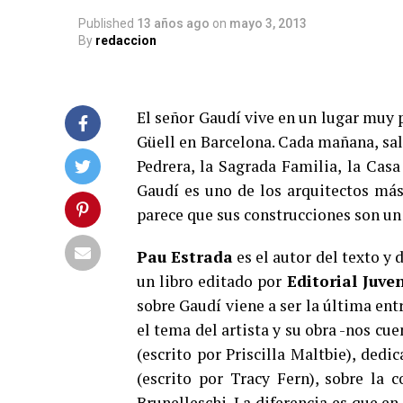
Published
13 años ago
on
mayo 3, 2013
By
redaccion
El señor Gaudí vive en un lugar muy p
Güell en Barcelona. Cada mañana, sale 
Pedrera, la Sagrada Familia, la Cas
Gaudí es uno de los arquitectos más
parece que sus construcciones son un
Pau Estrada
es el autor del texto y d
un libro editado por
Editorial Juve
sobre Gaudí viene a ser la última ent
el tema del artista y su obra -nos cue
(escrito por Priscilla Maltbie), dedi
(escrito por Tracy Fern), sobre la
Brunelleschi. La diferencia es que e