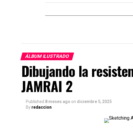
ÁLBUM ILUSTRADO
Dibujando la resiste
JAMRAI 2
Published
8 meses ago
on
diciembre 5, 2025
By
redaccion