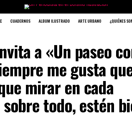
C
CUADERNOS
ALBUM ILUSTRADO
ARTE URBANO
¿QUIÉNES S
nvita a «Un paseo co
Siempre me gusta qu
que mirar en cada
, sobre todo, estén b