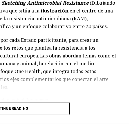
a
Sketching Antimicrobial Resistance
(Dibujando
iva que sitúa a la
ilustración
en el centro de una
e la resistencia antimicrobiana (RAM),
fica y un enfoque colaborativo entre 30 países.
 por cada Estado participante, para crear un
 los retos que plantea la resistencia a los
y cultural europea. Las obras abordan temas como el
humana y animal, la relación con el medio
enfoque One Health, que integra todas estas
rios ejes complementarios que conectan el arte
les.
zely Ilka, part of the
TINUE READING
ching Antimicrobial
ed by EU-JAMRAI 2.