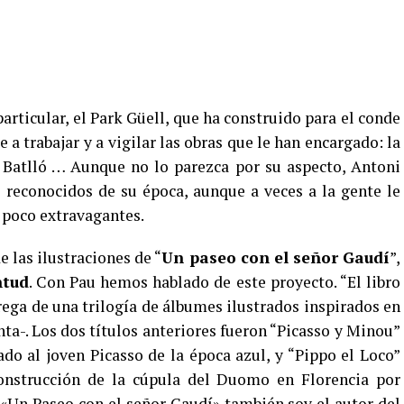
articular, el Park Güell, que ha construido para el conde
a trabajar y a vigilar las obras que le han encargado: la
a Batlló … Aunque no lo parezca por su aspecto, Antoni
 reconocidos de su época, aunque a veces a la gente le
 poco extravagantes.
e las ilustraciones de “
Un paseo con el señor Gaudí
”,
ntud
. Con Pau hemos hablado de este proyecto. “El libro
rega de una trilogía de álbumes ilustrados inspirados en
nta-. Los dos títulos anteriores fueron “Picasso y Minou”
cado al joven Picasso de la época azul, y “Pippo el Loco”
 construcción de la cúpula del Duomo en Florencia por
n «Un Paseo con el señor Gaudí» también soy el autor del