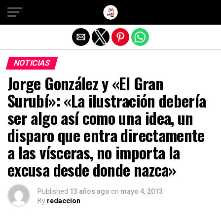
Salir de la versión móvil
NOTICIAS
Jorge González y «El Gran
Surubí»: «La ilustración debería
ser algo así como una idea, un
disparo que entra directamente
a las vísceras, no importa la
excusa desde donde nazca»
Published
13 años ago
on
mayo 4, 2013
By
redaccion