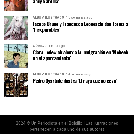
amiga ardilla’
ÁLBUM ILUSTRADO
3 semanas ago
Iacopo Bruno y Francesca Leoneschi dan forma a
‘Inseparables’
CÓMIC
1 mes ago
Clara Lodewick aborda la inmigración en ‘Moheeb
en el aparcamiento’
ÁLBUM ILUSTRADO
4 semanas ago
Pedro Oyarbide ilustra ‘El rayo que no cesa’
2024 © Un Periodista en el Bolsillo | Las ilustraciones
pertenecen a cada uno de sus autores