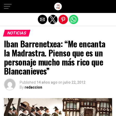
Salir de la versión móvil
NOTICIAS
Iban Barrenetxea: “Me encanta
la Madrastra. Pienso que es un
personaje mucho más rico que
Blancanieves”
Published
14 años ago
on
julio 22, 2012
By
redaccion