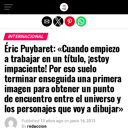
Salir de la versión móvil
INTERNACIONAL
Éric Puybaret: «Cuando empiezo
a trabajar en un título, ¡estoy
impaciente! Por eso suelo
terminar enseguida una primera
imagen para obtener un punto
de encuentro entre el universo y
los personajes que voy a dibujar»
Published
13 años ago
on
junio 16, 2013
By
redaccion