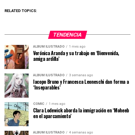
RELATED TOPICS:
TENDENCIA
ÁLBUM ILUSTRADO
1 mes ago
Verónica Aranda y su trabajo en ‘Bienvenida,
amiga ardilla’
ÁLBUM ILUSTRADO
3 semanas ago
Iacopo Bruno y Francesca Leoneschi dan forma a
‘Inseparables’
CÓMIC
1 mes ago
Clara Lodewick aborda la inmigración en ‘Moheeb
en el aparcamiento’
ÁLBUM ILUSTRADO
4 semanas ago