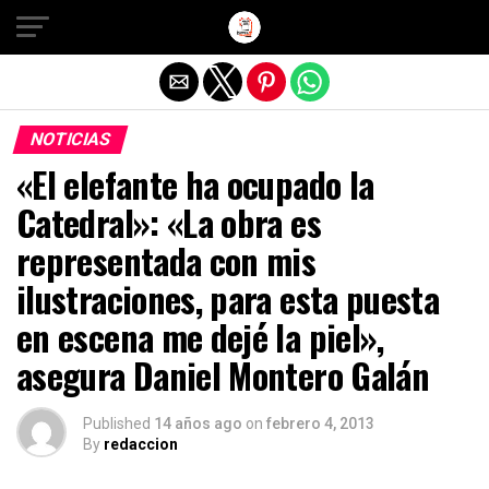
Salir de la versión móvil
NOTICIAS
«El elefante ha ocupado la
Catedral»: «La obra es
representada con mis
ilustraciones, para esta puesta
en escena me dejé la piel»,
asegura Daniel Montero Galán
Published
14 años ago
on
febrero 4, 2013
By
redaccion