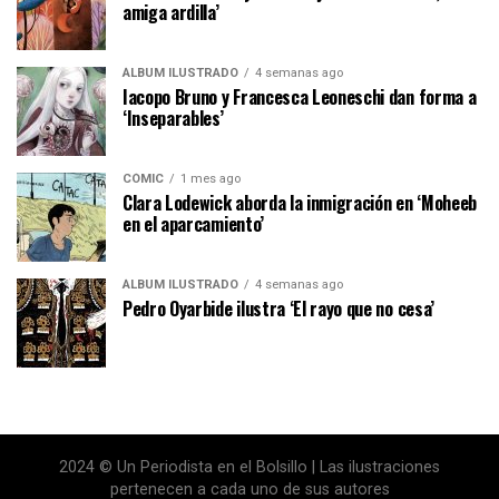
amiga ardilla’
ÁLBUM ILUSTRADO
4 semanas ago
Iacopo Bruno y Francesca Leoneschi dan forma a
‘Inseparables’
CÓMIC
1 mes ago
Clara Lodewick aborda la inmigración en ‘Moheeb
en el aparcamiento’
ÁLBUM ILUSTRADO
4 semanas ago
Pedro Oyarbide ilustra ‘El rayo que no cesa’
2024 © Un Periodista en el Bolsillo | Las ilustraciones
pertenecen a cada uno de sus autores