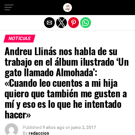
Salir de la versión móvil
NOTICIAS
Andreu Llinás nos habla de su
trabajo en el álbum ilustrado ‘Un
gato llamado Almohada’:
«Cuando leo cuentos a mi hija
quiero que también me gusten a
mí y eso es lo que he intentado
hacer»
Published
9 años ago
on
junio 2, 2017
By
redaccion